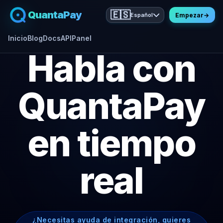
QuantaPay
🇪🇸
Español
Empezar
→
Inicio
Blog
Docs
API
Panel
Habla con
QuantaPay
en tiempo
real
¿Necesitas ayuda de integración, quieres