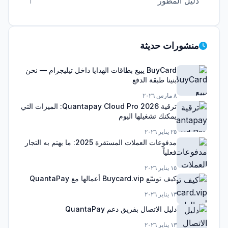
دليل المطور
1
منشورات حديثة
BuyCard يبيع بطاقات الهدايا داخل تيليجرام — نحن
بنينا طبقة الدفع
٨ مارس ٢٠٢٦
ترقية Quantapay Cloud Pro 2026: الميزات التي
يمكنك تشغيلها اليوم
٢٥ يناير ٢٠٢٦
مدفوعات العملات المستقرة 2025: ما يهتم به التجار
فعلياً
١٥ يناير ٢٠٢٦
كيف توسّع Buycard.vip أعمالها مع QuantaPay
١٣ يناير ٢٠٢٦
دليل الاتصال بفريق دعم QuantaPay
١٣ يناير ٢٠٢٦