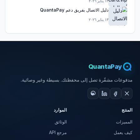
١٣ يناير ٢٠٢٦
دليل الاتصال بفريق دعم QuantaPay
١٣ يناير ٢٠٢٦
QuantaPay
مدفوعات مشفّرة تصل إلى محفظتك. بسيطة وغير وصائية.
المنتج
الموارد
المميزات
الوثائق
كيف يعمل
مرجع API