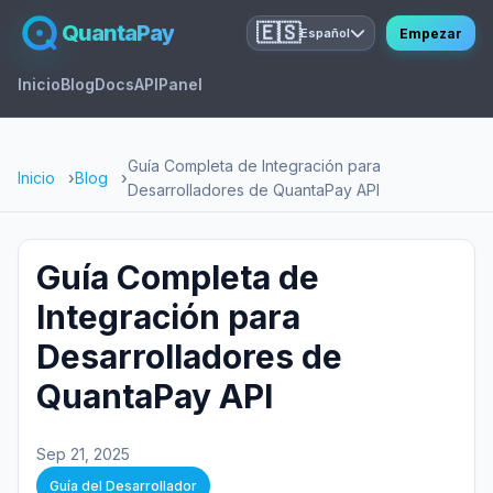
QuantaPay
🇪🇸
Empezar
Español
Inicio
Blog
Docs
API
Panel
Guía Completa de Integración para
Inicio
Blog
Desarrolladores de QuantaPay API
Guía Completa de
Integración para
Desarrolladores de
QuantaPay API
Sep 21, 2025
Guía del Desarrollador