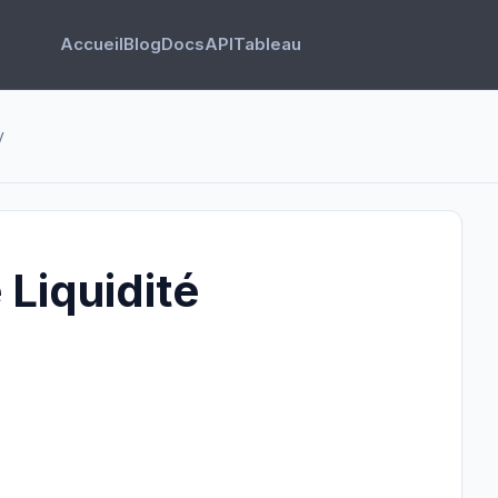
Accueil
Blog
Docs
API
Tableau
y
 Liquidité