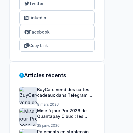
Twitter
LinkedIn
Facebook
Copy Link
Articles récents
BuyCard vend des cartes
cadeaux dans Telegram —
nous avons construit la
8 mars 2026
couche de paiement
Mise à jour Pro 2026 de
Quantapay Cloud : les
nouveautés déjà
25 janv. 2026
disponibles
Paiements en stablecoin