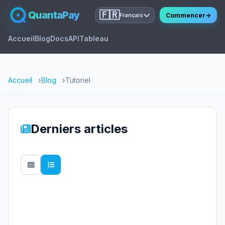
QuantaPay
🇫🇷
Commencer
→
Français
Accueil
Blog
Docs
API
Tableau
Accueil
Blog
Tutoriel
Derniers articles