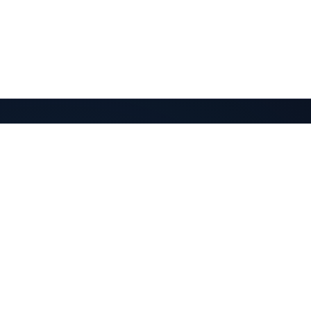
QuantaPay
Des paiements crypto vers votre portefeuille.
Simple et non dépositaire.
Produit
Ressources
Fonctionnalités
Documentation