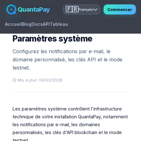
Accueil
Documentation
Premiers pas
Paramètres système
QuantaPay
🇫🇷
Commencer
Français
Accueil
Blog
Docs
API
Tableau
GUIDE
Paramètres système
Configurez les notifications par e-mail, le
domaine personnalisé, les clés API et le mode
testnet.
Mis à jour: 09/03/2026
Les paramètres système contrôlent l'infrastructure
technique de votre installation QuantaPay, notamment
les notifications par e-mail, les domaines
personnalisés, les clés d'API blockchain et le mode
testnet.