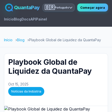
QuantaPay
🇧🇷
Começar agora
Português
Início
Blog
Docs
API
Painel
Início
Blog
Playbook Global de Liquidez da QuantaPay
Playbook Global de
Liquidez da QuantaPay
Oct 15, 2025
Notícias da Indústria