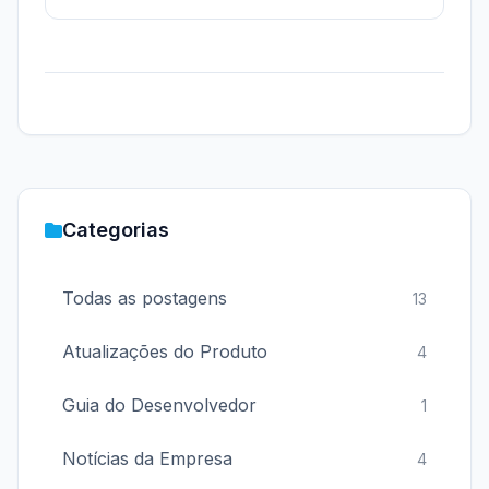
reorganizado e trilha de auditoria clara fazem
parte da entrega.
Categorias
Todas as postagens
13
Atualizações do Produto
4
Guia do Desenvolvedor
1
Notícias da Empresa
4