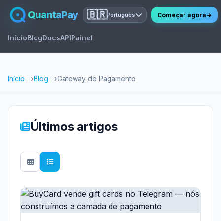
QuantaPay
🇧🇷
Começar agora
→
Português
Início
Blog
Docs
API
Painel
Início
Blog
Gateway de Pagamento
Últimos artigos