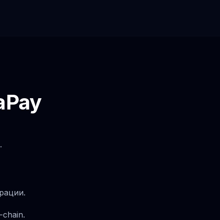
aPay
.
рации.
chain.