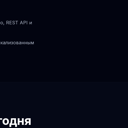
oo, REST API и
окализованным
годня