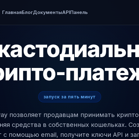
Главная
Блог
Документы
API
Панель
кастодиаль
рипто-плате
запуск за пять минут
Pay позволяет продавцам принимать крипто
няя средства в собственных кошельках. Со
т с помощью email, получите ключи API и за