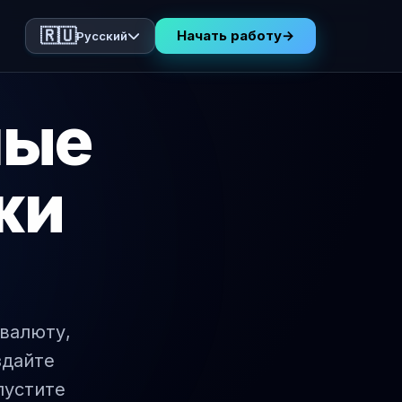
🇷🇺
Начать работу
→
Русский
ные
жи
валюту,
здайте
пустите