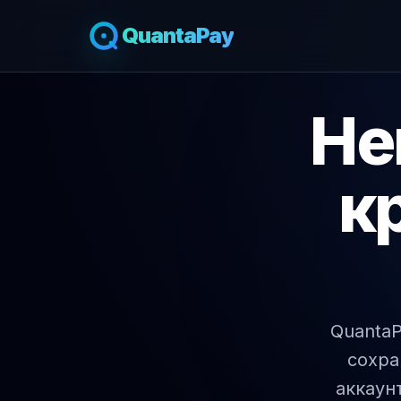
QuantaPay
Не
к
Quanta
сохра
аккаун