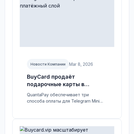
Mar 8, 2026
Новости Компании
BuyCard продаёт
подарочные карты в
Telegram — мы построили
QuantaPay обеспечивает три
платёжный слой
способа оплаты для Telegram Mini
App BuyCard: Telegram Stars,
кошельки TON Connect и 50+
криптовалют.