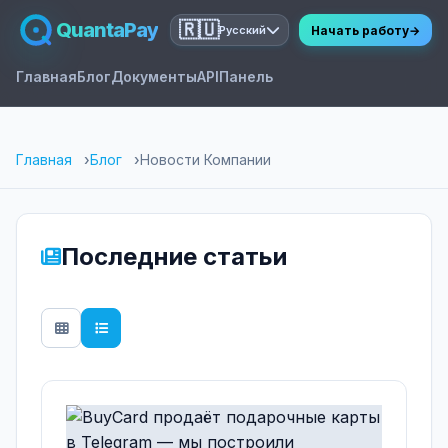
QuantaPay
🇷🇺
Начать работу
→
Русский
Главная
Блог
Документы
API
Панель
Главная
Блог
Новости Компании
Последние статьи