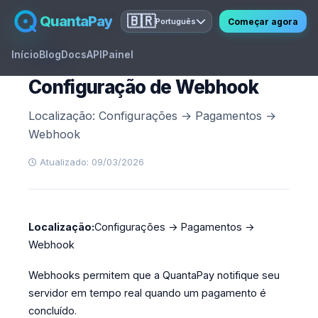
Início
Documentação
Primeiros passos
Configurações de Pag
QuantaPay
🇧🇷
Começar agora
Português
Início
Blog
Docs
API
Painel
GUIDE
Configuração de Webhook
Localização: Configurações → Pagamentos →
Webhook
Atualizado: 09/03/2026
Localização:
Configurações → Pagamentos →
Webhook
Webhooks permitem que a QuantaPay notifique seu
servidor em tempo real quando um pagamento é
concluído.