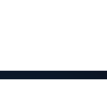
QuantaPay
Pagamentos cripto direto para sua carteira. Simples
e sem custódia.