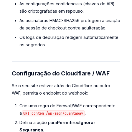
As configurações confidenciais (chaves de API)
são criptografadas em repouso.
As assinaturas HMAC-SHA256 protegem a criação
da sessão de checkout contra adulteração.
Os logs de depuração redigem automaticamente
os segredos.
Configuração do Cloudflare / WAF
Se o seu site estiver atrás do Cloudflare ou outro
WAF, permita o endpoint do webhook:
Crie uma regra de Firewall/WAF correspondente
a
.
URI contém /wp-json/quantapay
Defina a ação para
Permitir
ou
Ignorar
Segurança
.