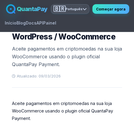
Início
Documentação
Integrações
WordPress / WooCommerce
QuantaPay
🇧🇷
Começar agora
Português
Início
Blog
Docs
API
Painel
GUIDE
WordPress / WooCommerce
Aceite pagamentos em criptomoedas na sua loja
WooCommerce usando o plugin oficial
QuantaPay Payment.
Atualizado: 09/03/2026
Aceite pagamentos em criptomoedas na sua loja
WooCommerce usando o plugin oficial QuantaPay
Payment.