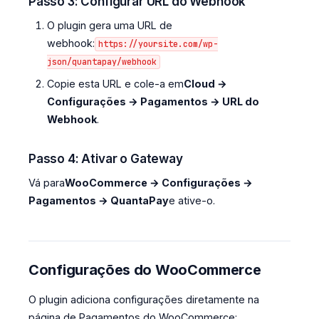
Passo 3: Configurar URL do Webhook
O plugin gera uma URL de
webhook:
https://yoursite.com/wp-
json/quantapay/webhook
Copie esta URL e cole-a em
Cloud →
Configurações → Pagamentos → URL do
Webhook
.
Passo 4: Ativar o Gateway
Vá para
WooCommerce → Configurações →
Pagamentos → QuantaPay
e ative-o.
Configurações do WooCommerce
O plugin adiciona configurações diretamente na
página de Pagamentos do WooCommerce: