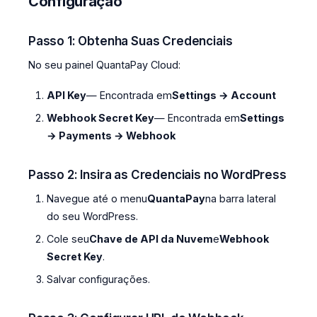
Configuração
Passo 1: Obtenha Suas Credenciais
No seu painel QuantaPay Cloud:
API Key
— Encontrada em
Settings → Account
Webhook Secret Key
— Encontrada em
Settings
→ Payments → Webhook
Passo 2: Insira as Credenciais no WordPress
Navegue até o menu
QuantaPay
na barra lateral
do seu WordPress.
Cole seu
Chave de API da Nuvem
e
Webhook
Secret Key
.
Salvar configurações.