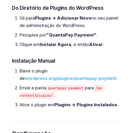
Do Diretório de Plugins do WordPress
Vá para
Plugins → Adicionar Novo
no seu painel
de administração do WordPress.
Pesquise por
"QuantaPay Payment"
.
Clique em
Instalar Agora
, e então
Ativar
.
Instalação Manual
Baixe o plugin
de
wordpress.org/plugins/quantapay-payment
.
Envie a pasta
para
quantapay-payment
/wp-
.
content/plugins/
Ative o plugin em
Plugins → Plugins Instalados
.