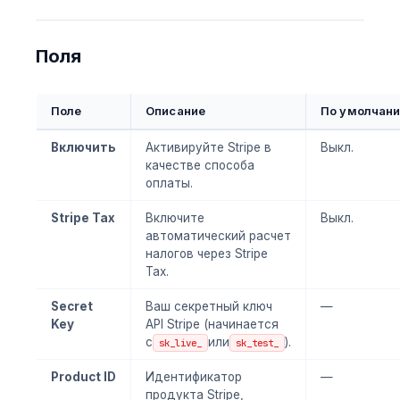
Поля
Поле
Описание
По умолчан
Включить
Активируйте Stripe в
Выкл.
качестве способа
оплаты.
Stripe Tax
Включите
Выкл.
автоматический расчет
налогов через Stripe
Tax.
Secret
Ваш секретный ключ
—
Key
API Stripe (начинается
с
или
).
sk_live_
sk_test_
Product ID
Идентификатор
—
продукта Stripe,