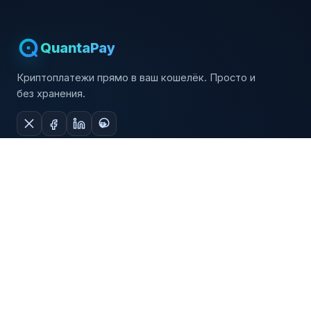
QuantaPay
Криптоплатежи прямо в ваш кошелёк. Просто и
без хранения.
Продукт
Ресурсы
Возможности
Документация
Как работает
API справочник
Интеграции
Консоль
Плагины
Блог
Правовая информация
Компания