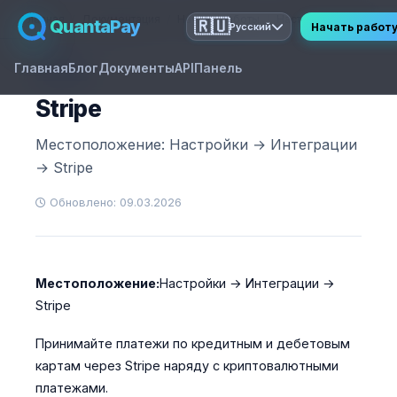
Главная
Документация
Начало работы
Настройки интеграции
QuantaPay
🇷🇺
Начать работ
Русский
Главная
Блог
Документы
API
Панель
GUIDE
Stripe
Местоположение: Настройки → Интеграции
→ Stripe
Обновлено: 09.03.2026
Местоположение:
Настройки → Интеграции →
Stripe
Принимайте платежи по кредитным и дебетовым
картам через Stripe наряду с криптовалютными
платежами.