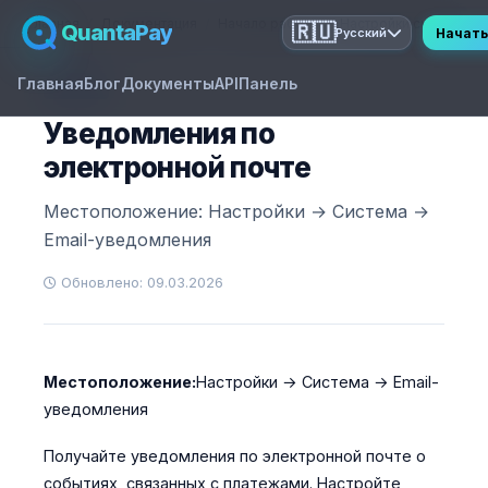
Главная
Документация
Начало работы
Настройки системы
QuantaPay
🇷🇺
Начать
Русский
Главная
Блог
Документы
API
Панель
GUIDE
Уведомления по
электронной почте
Местоположение: Настройки → Система →
Email-уведомления
Обновлено: 09.03.2026
Местоположение:
Настройки → Система → Email-
уведомления
Получайте уведомления по электронной почте о
событиях, связанных с платежами. Настройте