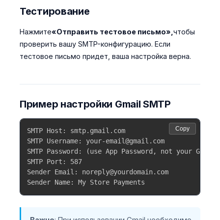
Тестирование
Нажмите
«Отправить тестовое письмо»,
чтобы
проверить вашу SMTP-конфигурацию. Если
тестовое письмо придет, ваша настройка верна.
Пример настройки Gmail SMTP
Copy
SMTP Host: smtp.gmail.com

SMTP Username: your-email@gmail.com

SMTP Password: (use App Password, not your Gmail 
SMTP Port: 587

Sender Email: noreply@yourdomain.com

Sender Name: My Store Payments
Важно
: При использовании Gmail необходимо