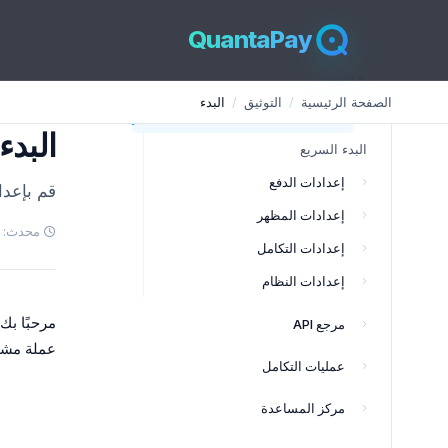
QuantaPay
التوثيق
GUIDE
الصفحة الرئيسية
التوثيق
البدء
البدء
البدء
البدء السريع
إعدادات الدفع
قم بإعداد QuantaPay وابدأ في قبول مدفوعات العملات الم
إعدادات المظهر
محدث: 9‏/3‏/2026
إعدادات التكامل
إعدادات النظام
مرجع API
عملة مشف
عمليات التكامل
مركز المساعدة