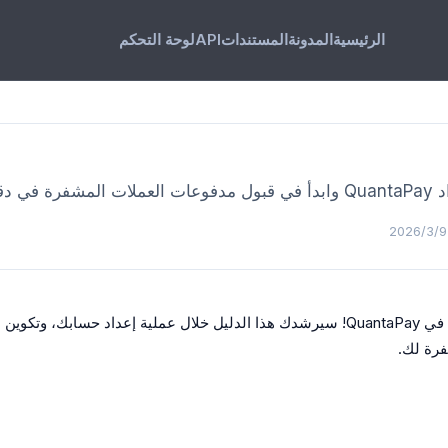
الرئيسية
المدونة
المستندات
API
لوحة التحكم
شفرة في دقائق.
مرحبًا بك في QuantaPay! سيرشدك هذا الدليل خلال عملية إعداد حسابك، 
رة لك.