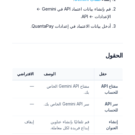
قم بإنشاء بيانات اعتماد API في Gemini ←
الإعدادات ← API.
أدخل بيانات الاعتماد في إعدادات QuantaPay.
الحقول
حقل
الوصف
الافتراضي
مفتاح API
مفتاح Gemini API الخاص
—
للحساب
بك.
سر API
سر Gemini API الخاص بك.
—
للحساب
إنشاء
قم تلقائيًا بإنشاء عناوين
إيقاف
العنوان
إيداع فريدة لكل معاملة.