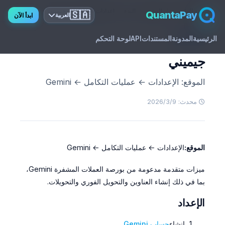
الصفحة الرئيسية
التوثيق
البدء
إعدادات التكامل
جيميني
🇸🇦
QuantaPay
ابدأ الآن
العربية
الرئيسية
المدونة
المستندات
API
لوحة التحكم
GUIDE
جيميني
الموقع: الإعدادات ← عمليات التكامل ← Gemini
محدث: 9‏/3‏/2026
الموقع:
الإعدادات ← عمليات التكامل ← Gemini
ميزات متقدمة مدعومة من بورصة العملات المشفرة Gemini،
بما في ذلك إنشاء العناوين والتحويل الفوري والتحويلات.
الإعداد
إنشاء
حساب Gemini
.