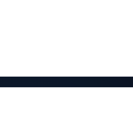
QuantaPay
مدفوعات مشفّرة تصل إلى محفظتك. بسيطة وغير وصائية.