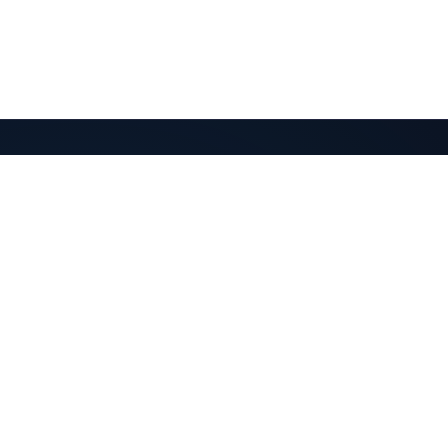
QuantaPay
مدفوعات مشفّرة تصل إلى محفظتك. بسيطة وغير وصائية.
المنتج
الموارد
المميزات
الوثائق
كيف يعمل
مرجع API
التكاملات
لوحة التحكم