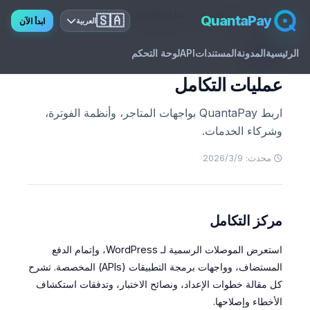
الصفحة الرئيسية
التوثيق
عمليات التكامل
🇸🇦
QuantaPay
ابدأ الآن
العربية
الرئيسية
المدونة
المستندات
API
لوحة التحكم
GUIDE
عمليات التكامل
اربط QuantaPay بواجهات المتاجر، وأنظمة الفوترة،
وشركاء الخدمات.
محدث: 9‏/3‏/2026
مركز التكامل
استعرض الموصلات الرسمية لـ WordPress، وإتمام الدفع
المستضاف، وواجهات برمجة التطبيقات (APIs) المخصصة. تشرح
كل مقالة خطوات الإعداد، ونصائح الاختبار، وتدفقات استكشاف
الأخطاء وإصلاحها.