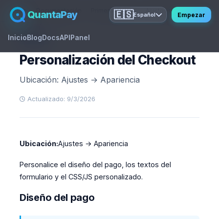
Inicio
Documentación
Primeros pasos
Ajustes de apariencia
QuantaPay
🇪🇸
Empezar
Español
Inicio
Blog
Docs
API
Panel
GUIDE
Personalización del Checkout
Ubicación: Ajustes → Apariencia
Actualizado: 9/3/2026
Ubicación:
Ajustes → Apariencia
Personalice el diseño del pago, los textos del
formulario y el CSS/JS personalizado.
Diseño del pago