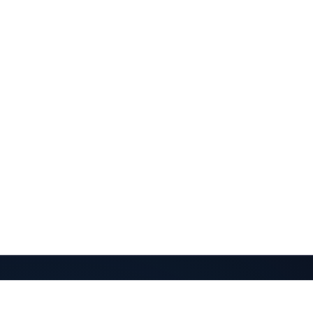
QuantaPay