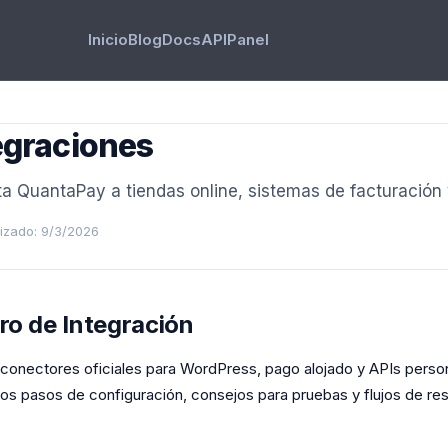
Inicio
Blog
Docs
API
Panel
egraciones
a QuantaPay a tiendas online, sistemas de facturación y
izado: 9/3/2026
ro de Integración
 conectores oficiales para WordPress, pago alojado y APIs person
los pasos de configuración, consejos para pruebas y flujos de re