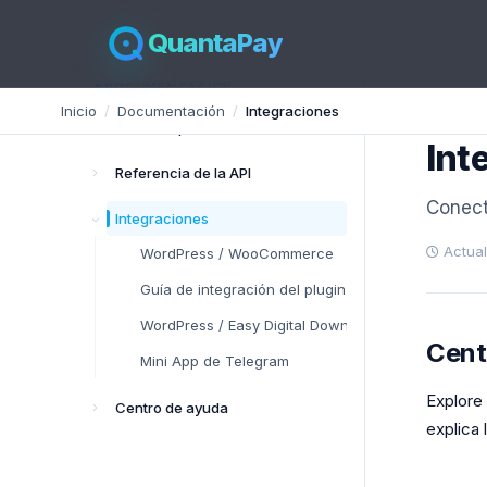
QuantaPay
DOCUMENTACIÓN
GUIDE
Inicio
Documentación
Integraciones
Primeros pasos
Int
Referencia de la API
Conect
Integraciones
Actual
WordPress / WooCommerce
Guía de integración del plugin de WordPress
WordPress / Easy Digital Downloads
Cent
Mini App de Telegram
Explore
Centro de ayuda
explica 