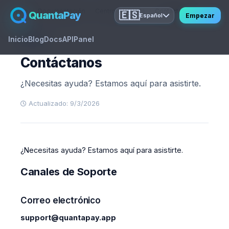
Inicio
Documentación
Centro de ayuda
Contáctanos
QuantaPay
🇪🇸
Empezar
Español
Inicio
Blog
Docs
API
Panel
FAQ
Contáctanos
¿Necesitas ayuda? Estamos aquí para asistirte.
Actualizado: 9/3/2026
¿Necesitas ayuda? Estamos aquí para asistirte.
Canales de Soporte
Correo electrónico
support@quantapay.app