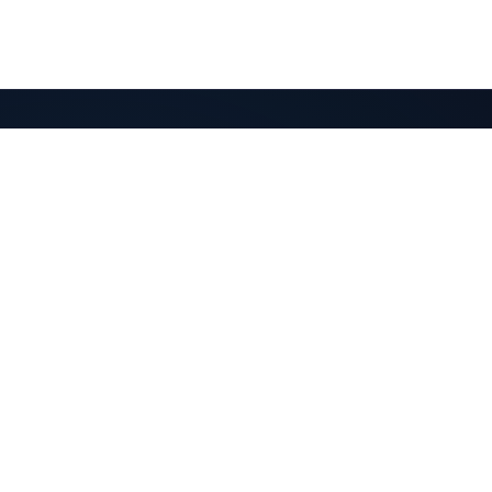
QuantaPay
Pagos cripto directos a tu billetera. Simple y sin
custodia.
Producto
Recursos
Características
Documentación
Cómo Funciona
Referencia API
Integraciones
Panel