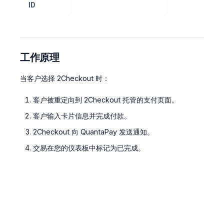
ID
工作原理
当客户选择 2Checkout 时：
客户被重定向到 2Checkout 托管的支付页面。
客户输入卡片信息并完成付款。
2Checkout 向 QuantaPay 发送通知。
交易在您的仪表板中标记为已完成。