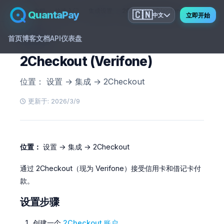
首页
文档
快速入门
集成设置
2Checkout (Verifone)
QuantaPay
🇨🇳
中文
立即开始
首页
博客
文档
API
仪表盘
GUIDE
2Checkout (Verifone)
位置： 设置 → 集成 → 2Checkout
更新于: 2026/3/9
位置：
设置 → 集成 → 2Checkout
通过 2Checkout（现为 Verifone）接受信用卡和借记卡付
款。
设置步骤
创建一个
2Checkout 账户
。