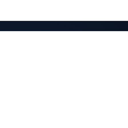
QuantaPay
加密支付直达您的钱包。简单，非托管。
产品
资源中心
功能特性
开发文档
工作原理
API参考
集成对接
控制台
插件工具
博客资讯