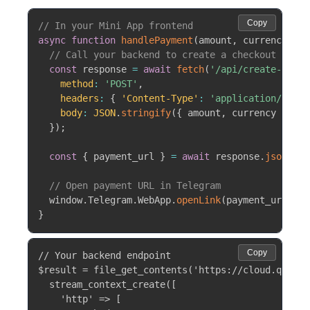
Copy
// In your Mini App frontend
async
function
handlePayment
(
amount
,
 currency
)
{
// Call your backend to create a checkout sessi
const
 response 
=
await
fetch
(
'/api/create-payme
method
:
'POST'
,
headers
:
{
'Content-Type'
:
'application/json'
body
:
JSON
.
stringify
(
{
 amount
,
 currency 
}
)
}
)
;
const
{
 payment_url 
}
=
await
 response
.
json
(
)
;
// Open payment URL in Telegram
  window
.
Telegram
.
WebApp
.
openLink
(
payment_url
)
;
}
Copy
// Your backend endpoint

$result = file_get_contents('https://cloud.quanta
  stream_context_create([

    'http' => [
