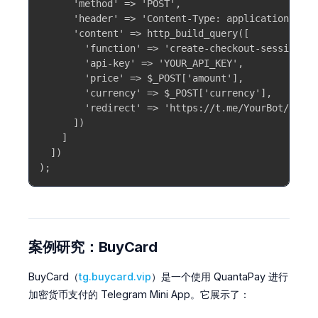
      'method' => 'POST',

      'header' => 'Content-Type: application/x-ww
      'content' => http_build_query([

        'function' => 'create-checkout-session',

        'api-key' => 'YOUR_API_KEY',

        'price' => $_POST['amount'],

        'currency' => $_POST['currency'],

        'redirect' => 'https://t.me/YourBot/app',
      ])

    ]

  ])

);
案例研究：BuyCard
BuyCard（
tg.buycard.vip
）是一个使用 QuantaPay 进行
加密货币支付的 Telegram Mini App。它展示了：