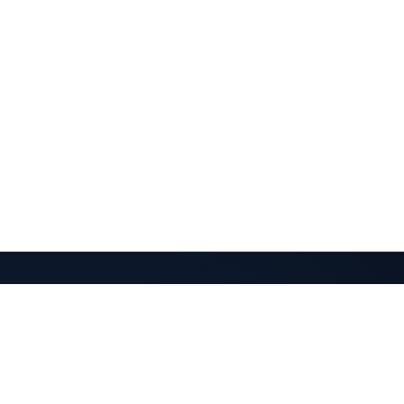
QuantaPay
加密支付直达您的钱包。简单，非托管。